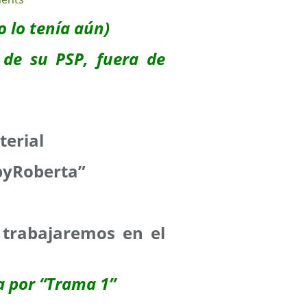
o lo tenía aún)
s de su PSP, fuera de
terial
byRoberta”
: trabajaremos en el
a por “Trama 1”