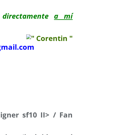
 directamente
a mí
mail.com
igner sf10 II> / Fan