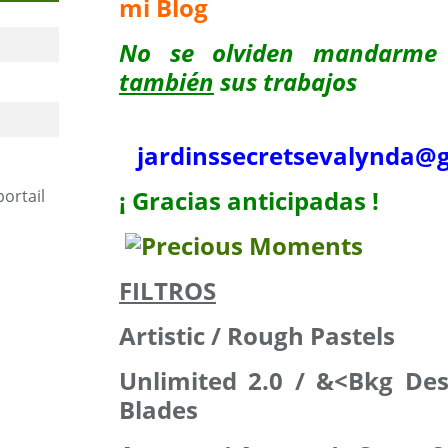
mi Blog
No se olviden mandarme
también
sus trabajos
jardinssecretse
valynda@g
¡ Gracias anticipadas !
portail
FILTROS
Artistic / Rough Pastels
Unlimited 2.0 / &<Bkg Des
Blades