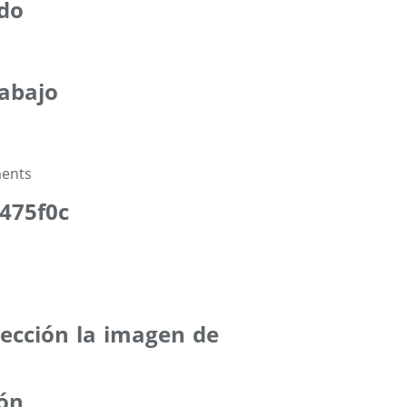
odo
rabajo
#475f0c
lección la imagen de
ión