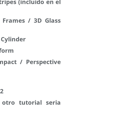
ipes (incluido en el
& Frames / 3D Glass
 Cylinder
sform
mpact / Perspective
22
otro tutorial seria