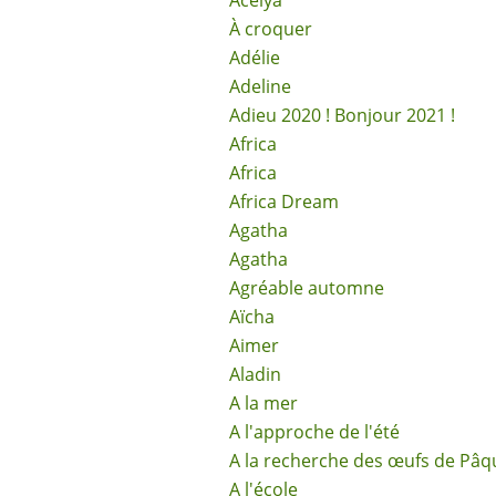
Acélya
À croquer
Adélie
Adeline
Adieu 2020 ! Bonjour 2021 !
Africa
Africa
Africa Dream
Agatha
Agatha
Agréable automne
Aïcha
Aimer
Aladin
A la mer
A l'approche de l'été
A la recherche des œufs de Pâq
A l'école