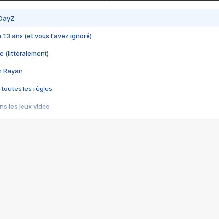
 DayZ
 a 13 ans (et vous l'avez ignoré)
e (littéralement)
im Rayan
 toutes les règles
s les jeux vidéo
us choquant de Rockstar ? - Le scandale BULLY
e plus moche de Steam
du RÊVE tourne au CAUCHEMAR
pendant 8 heures
it… à tort
umiliés par un jeu vidéo