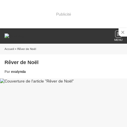
Publicité
MENU
Accueil
» Rêver de Noël
Rêver de Noël
Par
evalynda