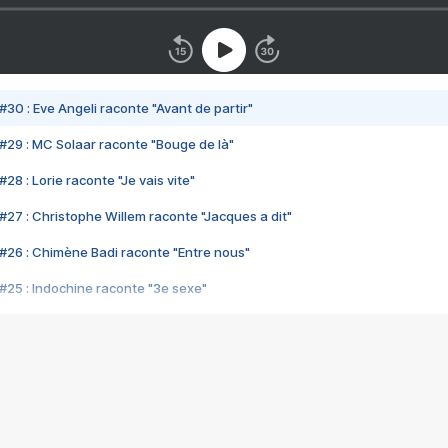
#30 : Eve Angeli raconte "Avant de partir"
#29 : MC Solaar raconte "Bouge de là"
28 : Lorie raconte "Je vais vite"
#27 : Christophe Willem raconte "Jacques a dit"
#26 : Chimène Badi raconte "Entre nous"
#25 : Indochine raconte "3e sexe"
#24 : Zaho raconte "C'est chelou"
#23 : Patrick Bruel raconte "Au café des délices"
#22 : Kyo raconte "Le chemin"
#21 : Nolwenn Leroy raconte "Cassé"