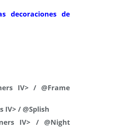
as decoraciones de
ners IV> / @Frame
 IV> / @Splish
ners IV> / @Night