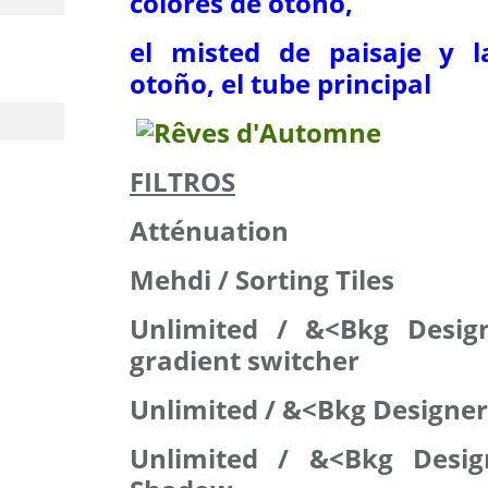
colores de otoño,
el misted de paisaje y l
otoño, el tube principal
FILTROS
Atténuation
Mehdi / Sorting Tiles
Unlimited / &<Bkg Desig
gradient switcher
Unlimited / &<Bkg Designers
Unlimited / &<Bkg Desig