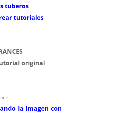
os tuberos
ear tutoriales
ARANCES
utorial original
iando la imagen con