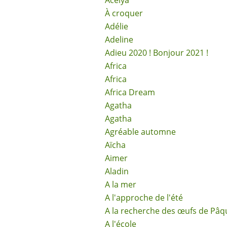
Acélya
À croquer
Adélie
Adeline
Adieu 2020 ! Bonjour 2021 !
Africa
Africa
Africa Dream
Agatha
Agatha
Agréable automne
Aïcha
Aimer
Aladin
A la mer
A l'approche de l'été
A la recherche des œufs de Pâq
A l'école