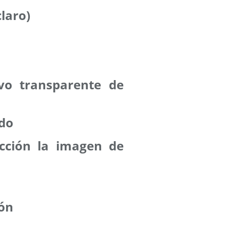
claro)
vo transparente de
odo
ección la imagen de
ión