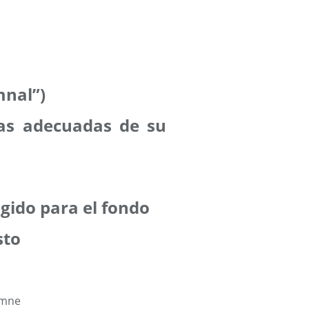
mnal”)
tas adecuadas de su
gido para el fondo
sto