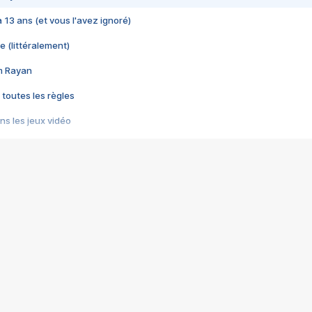
 a 13 ans (et vous l'avez ignoré)
e (littéralement)
im Rayan
 toutes les règles
s les jeux vidéo
us choquant de Rockstar ? - Le scandale BULLY
e plus moche de Steam
du RÊVE tourne au CAUCHEMAR
pendant 8 heures
it… à tort
umiliés par un jeu vidéo
ire - Final Fantasy 8