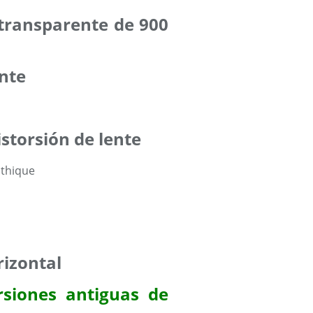
 transparente de 900
ente
istorsión de lente
rizontal
rsiones antiguas de