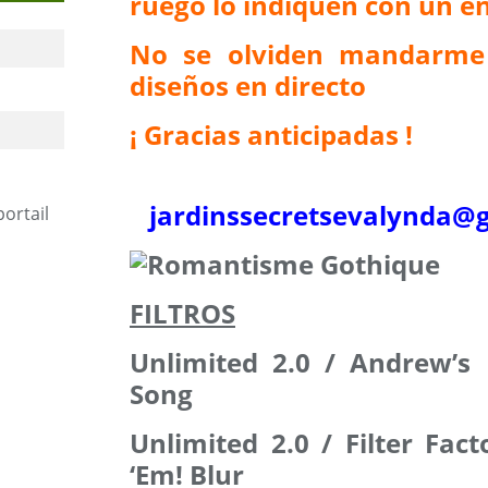
ruego lo indiquen con un en
No se olviden mandarme
diseños en directo
¡ Gracias anticipadas !
jardinssecretse
valynda@g
portail
FILTROS
Unlimited 2.0 / Andrew’s 
Song
Unlimited 2.0 / Filter Fact
‘Em! Blur