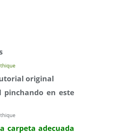
s
utorial original
l pinchando en este
 la carpeta adecuada