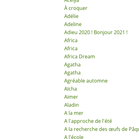
Acélya
À croquer
Adélie
Adeline
Adieu 2020 ! Bonjour 2021 !
Africa
Africa
Africa Dream
Agatha
Agatha
Agréable automne
Aïcha
Aimer
Aladin
A la mer
A l'approche de l'été
A la recherche des œufs de Pâq
A l'école