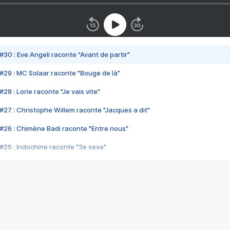
#30 : Eve Angeli raconte "Avant de partir"
#29 : MC Solaar raconte "Bouge de là"
28 : Lorie raconte "Je vais vite"
#27 : Christophe Willem raconte "Jacques a dit"
#26 : Chimène Badi raconte "Entre nous"
#25 : Indochine raconte "3e sexe"
#24 : Zaho raconte "C'est chelou"
#23 : Patrick Bruel raconte "Au café des délices"
#22 : Kyo raconte "Le chemin"
#21 : Nolwenn Leroy raconte "Cassé"