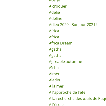
Acélya
À croquer
Adélie
Adeline
Adieu 2020 ! Bonjour 2021 !
Africa
Africa
Africa Dream
Agatha
Agatha
Agréable automne
Aïcha
Aimer
Aladin
A la mer
A l'approche de l'été
A la recherche des œufs de Pâq
A l'école