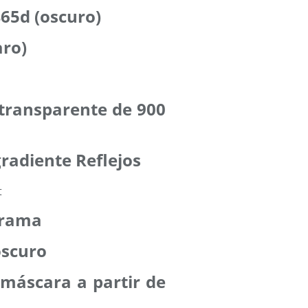
465d (oscuro)
aro)
 transparente de 900
gradiente Reflejos
trama
oscuro
 máscara a partir de