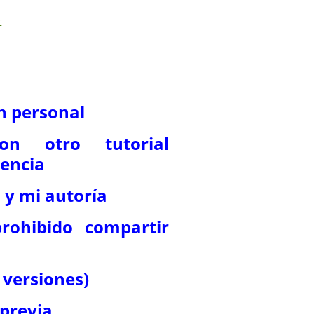
ón personal
on otro tutorial
dencia
 y mi autoría
rohibido compartir
s versiones)
 previa