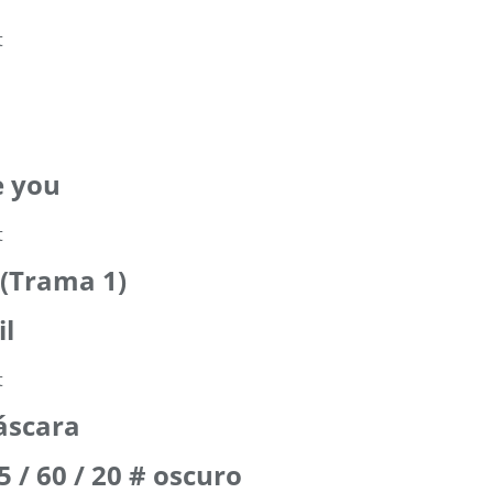
e you
 (Trama 1)
il
máscara
 / 60 / 20 # oscuro