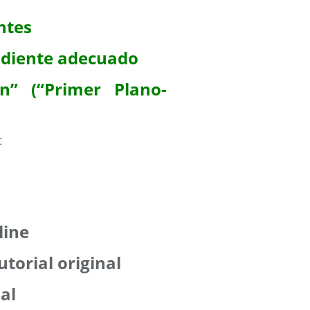
ntes
adiente adecuado
an” (“Primer Plano-
line
utorial original
ial