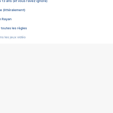
 a 13 ans (et vous l'avez ignoré)
e (littéralement)
im Rayan
 toutes les règles
s les jeux vidéo
us choquant de Rockstar ? - Le scandale BULLY
e plus moche de Steam
du RÊVE tourne au CAUCHEMAR
pendant 8 heures
it… à tort
umiliés par un jeu vidéo
ire - Final Fantasy 8
ti un empire - Age of Empires