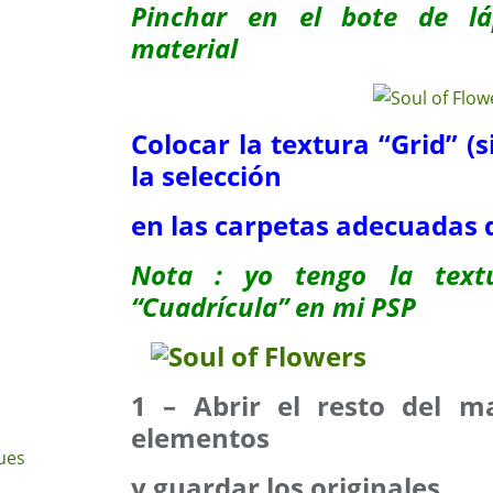
Pinchar en el bote de lá
material
Colocar la textura “Grid” (s
la selección
en las carpetas adecuadas 
Nota : yo tengo la text
“Cuadrícula” en mi PSP
1 – Abrir el resto del ma
elementos
ues
y guardar los originales