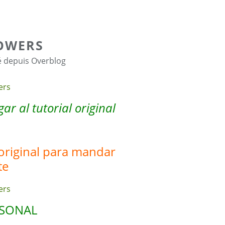
OWERS
é depuis Overblog
ar al tutorial original
l original para mandar
te
RSONAL