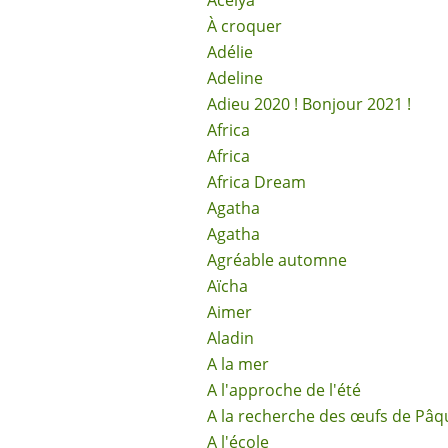
Acélya
À croquer
Adélie
Adeline
Adieu 2020 ! Bonjour 2021 !
Africa
Africa
Africa Dream
Agatha
Agatha
Agréable automne
Aïcha
Aimer
Aladin
A la mer
A l'approche de l'été
A la recherche des œufs de Pâq
A l'école