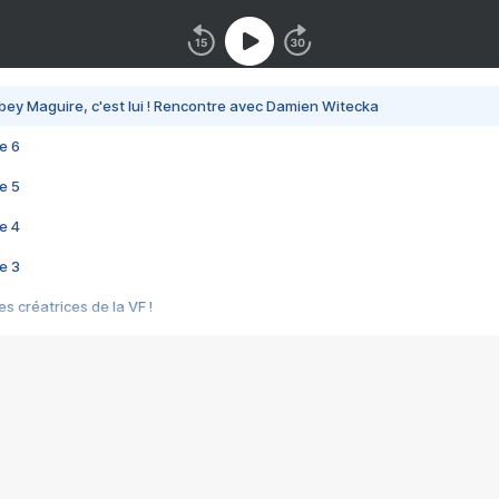
bey Maguire, c'est lui ! Rencontre avec Damien Witecka
e 6
e 5
e 4
e 3
s créatrices de la VF !
e 2
e 1
e Mektoub My Love arrive enfin ! Rencontre avec Shaïn Boumedine et Sal
i : après Toni en famille