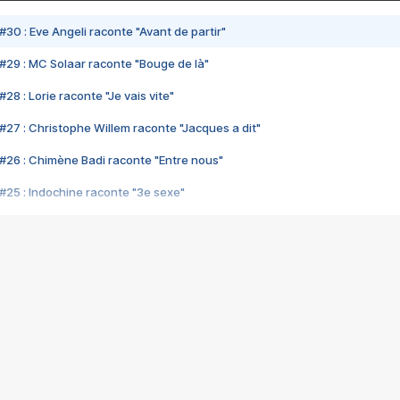
#30 : Eve Angeli raconte "Avant de partir"
#29 : MC Solaar raconte "Bouge de là"
28 : Lorie raconte "Je vais vite"
#27 : Christophe Willem raconte "Jacques a dit"
#26 : Chimène Badi raconte "Entre nous"
#25 : Indochine raconte "3e sexe"
#24 : Zaho raconte "C'est chelou"
#23 : Patrick Bruel raconte "Au café des délices"
#22 : Kyo raconte "Le chemin"
#21 : Nolwenn Leroy raconte "Cassé"
#20 : Patrick Hernandez raconte "Born to be alive"
#19 : Lorie raconte "Près de moi"