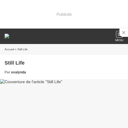
Publicité
MENU
Accueil
» Still Life
Still Life
Par
evalynda