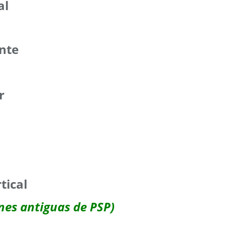
al
ente
r
tical
ones antiguas de PSP)