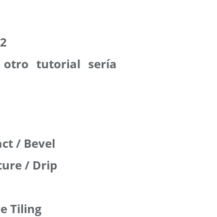
22
otro tutorial sería
ct / Bevel
ture / Drip
e Tiling