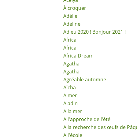
Acélya
À croquer
Adélie
Adeline
Adieu 2020 ! Bonjour 2021 !
Africa
Africa
Africa Dream
Agatha
Agatha
Agréable automne
Aïcha
Aimer
Aladin
A la mer
A l'approche de l'été
A la recherche des œufs de Pâq
A l'école