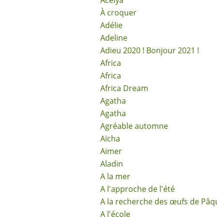
Acélya
À croquer
Adélie
Adeline
Adieu 2020 ! Bonjour 2021 !
Africa
Africa
Africa Dream
Agatha
Agatha
Agréable automne
Aïcha
Aimer
Aladin
A la mer
A l'approche de l'été
A la recherche des œufs de Pâq
A l'école