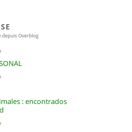
SE
é depuis Overblog
RSONAL
ales : encontrados
ed