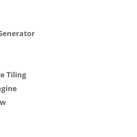
Generator
e Tiling
ngine
ow