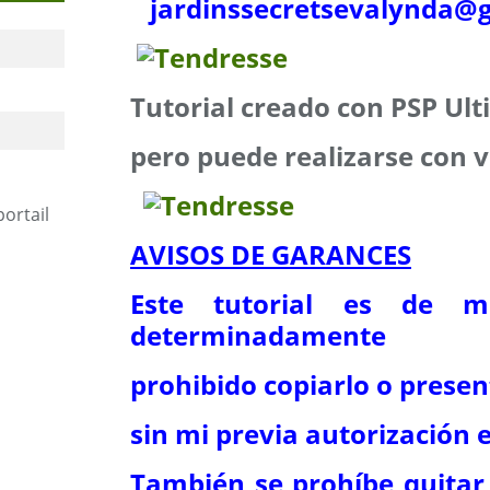
jardinssecretse
valynda@g
Tutorial creado con PSP Ul
pero puede realizarse con v
portail
AVISOS DE GARANCES
Este tutorial es de m
determinadamente
prohibido copiarlo o presen
sin mi previa autorización e
También se prohíbe quitar