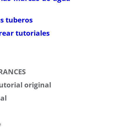
os tuberos
ear tutoriales
ARANCES
utorial original
ial