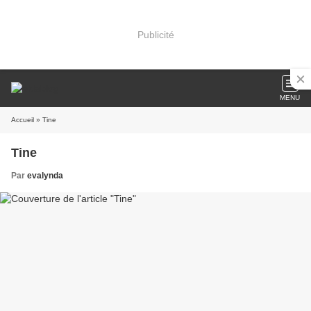
Publicité
MENU
Accueil
» Tine
Tine
Par
evalynda