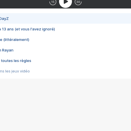
 DayZ
 a 13 ans (et vous l'avez ignoré)
e (littéralement)
im Rayan
 toutes les règles
s les jeux vidéo
us choquant de Rockstar ? - Le scandale BULLY
e plus moche de Steam
du RÊVE tourne au CAUCHEMAR
pendant 8 heures
it… à tort