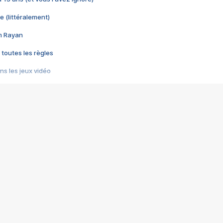
e (littéralement)
im Rayan
 toutes les règles
s les jeux vidéo
us choquant de Rockstar ? - Le scandale BULLY
e plus moche de Steam
du RÊVE tourne au CAUCHEMAR
pendant 8 heures
it… à tort
umiliés par un jeu vidéo
ire - Final Fantasy 8
ti un empire - Age of Empires